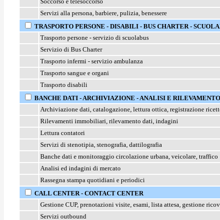
Soccorso e telesoccorso
Servizi alla persona, barbiere, pulizia, benessere
TRASPORTO PERSONE - DISABILI - BUS CHARTER - SCUOL
Trasporto persone - servizio di scuolabus
Servizio di Bus Charter
Trasporto infermi - servizio ambulanza
Trasporto sangue e organi
Trasporto disabili
BANCHE DATI - ARCHIVIAZIONE - ANALISI E RILEVAMENTO
Archiviazione dati, catalogazione, lettura ottica, registrazione ricet
Rilevamenti immobiliari, rilevamento dati, indagini
Lettura contatori
Servizi di stenotipia, stenografia, dattilografia
Banche dati e monitoraggio circolazione urbana, veicolare, traffico
Analisi ed indagini di mercato
Rassegna stampa quotidiani e periodici
CALL CENTER - CONTACT CENTER
Gestione CUP, prenotazioni visite, esami,
lista attesa, gestione ricov
Servizi outbound