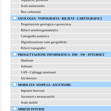
Scale antincendio
Box coibentati
GEOLOGIA - TOPOGRAFIA - RILIEVI - CARTOGRAFICI
Progettazione geologica e geotecnica
Rilievi aerofotogrammetrici
Cartografia numerica
Digitalizzazione carte geografiche
Rilievi topografici
PROGETTAZIONE INFORMATICA - HW - SW - INTERNET
Hardware
Software
LAN - Cablaggi strutturati
Siti Internet
MOBILITA' SOSPESA - ASCENSORI
Impianti funiviari
Ascensori e montacarichi
Scale mobili
ARREDI INTERNI