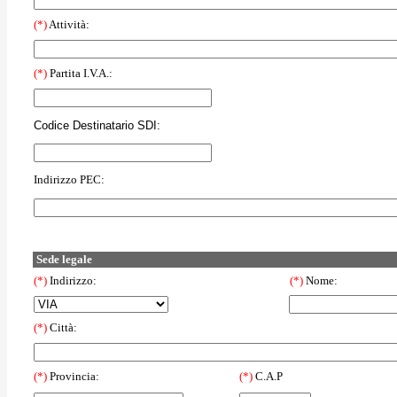
(*)
Attività:
(*)
Partita I.V.A.:
Codice Destinatario SDI:
Indirizzo PEC:
Sede legale
(*)
Indirizzo:
(*)
Nome:
(*)
Città:
(*)
Provincia:
(*)
C.A.P