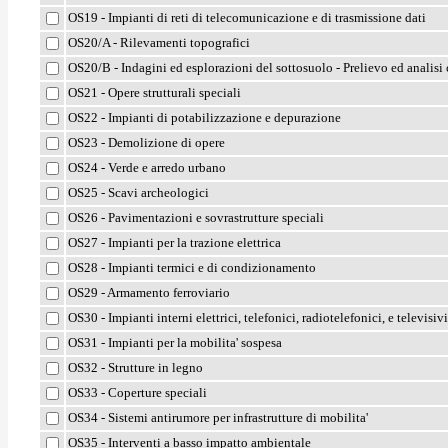
OS19 - Impianti di reti di telecomunicazione e di trasmissione dati
OS20/A - Rilevamenti topografici
OS20/B - Indagini ed esplorazioni del sottosuolo - Prelievo ed analisi 
OS21 - Opere strutturali speciali
OS22 - Impianti di potabilizzazione e depurazione
OS23 - Demolizione di opere
OS24 - Verde e arredo urbano
OS25 - Scavi archeologici
OS26 - Pavimentazioni e sovrastrutture speciali
OS27 - Impianti per la trazione elettrica
OS28 - Impianti termici e di condizionamento
OS29 - Armamento ferroviario
OS30 - Impianti interni elettrici, telefonici, radiotelefonici, e televisivi
OS31 - Impianti per la mobilita' sospesa
OS32 - Strutture in legno
OS33 - Coperture speciali
OS34 - Sistemi antirumore per infrastrutture di mobilita'
OS35 - Interventi a basso impatto ambientale