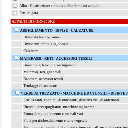
Albo - Costituzione e rinnovo albo fornitori annuale
Esiti di gara
APPALTI DI FORNITURE
ABBIGLIAMENTO - DIVISE - CALZATURE
Divise da lavoro, camici
Divise militari, vigili, polizia
Calzature
MATERASSI - RETI - ACCESSORI TESSILI
Biancheria, lenzuola, asciugamani
Materassi, reti, guanciali
Bandiere, accessori tessili
Tendaggi ed accessori
VERDE ATTREZZATO - MACCHINE ED UTENSILI - DISINFES
Fertilizzanti, concimi, disinfestanti, derattizzanti, disinfettanti
Utensili, decespugliatori, macchine tagliaerba
Fauna da ripopolamento e animali vari
Flora per rimboschimento e terra vegetale
Mangimi vari, prodotti di alimentazione animali, materiale veterina