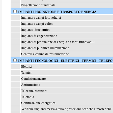
Progettazione cimiteriale
IMPIANTI PRODUZIONE E TRASPORTO ENERGIA
Impianti e campi fotovoltaici
Impianti e campi eolici
Impianti idroelettrici
Impianti di cogenerazione
Impianti di produzione di energia da fonti rinnovabili
Impianti di pubblica illuminazione
Centrali e cabine di trasformazione
IMPIANTI TECNOLOGICI - ELETTRICI - TERMICI - TELEFO
Elettrici
Termici
Condizionamento
Antintrusione
Telecomunicazioni
Telefonia
Certificazione energetica
Verifiche impianti messa a terra e
protezione scariche atmosferiche