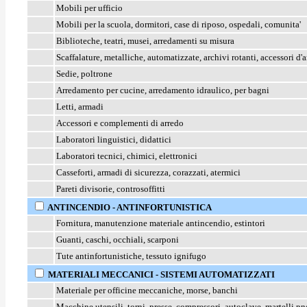
Mobili per ufficio
Mobili per la scuola, dormitori, case di riposo, ospedali, comunita'
Biblioteche, teatri, musei, arredamenti su misura
Scaffalature, metalliche, automatizzate, archivi rotanti, accessori d
Sedie, poltrone
Arredamento per cucine, arredamento idraulico, per bagni
Letti, armadi
Accessori e complementi di arredo
Laboratori linguistici, didattici
Laboratori tecnici, chimici, elettronici
Casseforti, armadi di sicurezza, corazzati, atermici
Pareti divisorie, controsoffitti
ANTINCENDIO - ANTINFORTUNISTICA
Fornitura, manutenzione materiale antincendio, estintori
Guanti, caschi, occhiali, scarponi
Tute antinfortunistiche, tessuto ignifugo
MATERIALI MECCANICI - SISTEMI AUTOMATIZZATI
Materiale per officine meccaniche, morse, banchi
Macchine utensili, torni, presse, compressori, autoclave, martelli p