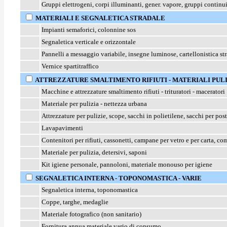
Gruppi elettrogeni, corpi illuminanti, gener. vapore, gruppi continui
MATERIALI E SEGNALETICA STRADALE
Impianti semaforici, colonnine sos
Segnaletica verticale e orizzontale
Pannelli a messaggio variabile, insegne luminose, cartellonistica st
Vernice spartitraffico
ATTREZZATURE SMALTIMENTO RIFIUTI - MATERIALI PULI
Macchine e attrezzature smaltimento rifiuti - trituratori - maceratori
Materiale per pulizia - nettezza urbana
Attrezzature per pulizie, scope, sacchi in polietilene, sacchi per pos
Lavapavimenti
Contenitori per rifiuti, cassonetti, campane per vetro e per carta, co
Materiale per pulizia, detersivi, saponi
Kit igiene personale, pannoloni, materiale monouso per igiene
SEGNALETICA INTERNA - TOPONOMASTICA - VARIE
Segnaletica interna, toponomastica
Coppe, targhe, medaglie
Materiale fotografico (non sanitario)
Fornitura annua materiale vario di consumo