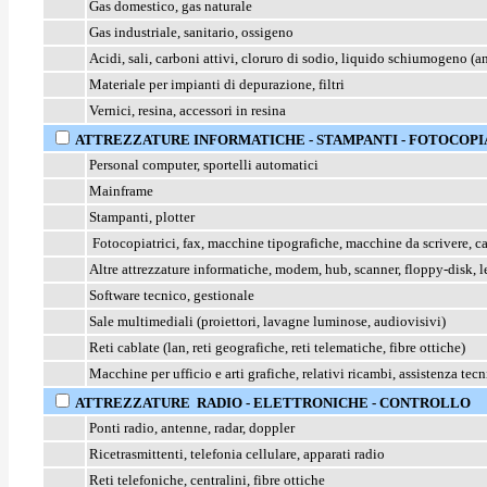
Gas domestico, gas naturale
Gas industriale, sanitario, ossigeno
Acidi, sali, carboni attivi, cloruro di sodio, liquido schiumogeno (
Materiale per impianti di depurazione, filtri
Vernici, resina, accessori in resina
ATTREZZATURE INFORMATICHE - STAMPANTI - FOTOCOPIAT
Personal computer, sportelli automatici
Mainframe
Stampanti, plotter
Fotocopiatrici, fax, macchine tipografiche, macchine da scrivere, ca
Altre attrezzature informatiche, modem, hub, scanner, floppy-disk, l
Software tecnico, gestionale
Sale multimediali (proiettori, lavagne luminose, audiovisivi)
Reti cablate (lan, reti geografiche, reti telematiche, fibre ottiche)
Macchine per ufficio e arti grafiche, relativi ricambi, assistenza tec
ATTREZZATURE RADIO - ELETTRONICHE - CONTROLLO
Ponti radio, antenne, radar, doppler
Ricetrasmittenti, telefonia cellulare, apparati radio
Reti telefoniche, centralini, fibre ottiche