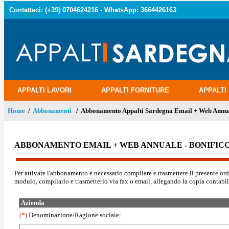
Contattaci: (+39) 0704624216 -
WhatsApp: 3664426163
APPALTI LAVORI
APPALTI FORNITURE
APPALTI 
Home
/
Abbonamenti
/ Abbonamento Appalti Sardegna Email + Web Annual
ABBONAMENTO EMAIL + WEB ANNUALE - BONIFIC
Per attivare l'abbonamento è necessario
compilare e trasmettere il presente ord
modulo, compilarlo e trasmetterlo via fax o email, allegando la copia contabil
Azienda
(*)
Denominazione/Ragione sociale: