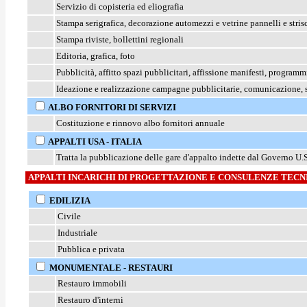
Servizio di copisteria ed eliografia
Stampa serigrafica,
decorazione automezzi e vetrine pannelli e strisc
Stampa riviste, bollettini regionali
Editoria, grafica, foto
Pubblicità, affitto spazi pubblicitari, affissione manifesti, programm
Ideazione e realizzazione campagne pubblicitarie, comunicazione, s
ALBO FORNITORI DI SERVIZI
Costituzione e rinnovo albo fornitori annuale
APPALTI USA - ITALIA
Tratta la pubblicazione delle gare d'appalto indette dal Governo U.S.A.
APPALTI INCARICHI DI PROGETTAZIONE E CONSULENZE TECN
EDILIZIA
Civile
Industriale
Pubblica e privata
MONUMENTALE - RESTAURI
Restauro immobili
Restauro d'interni