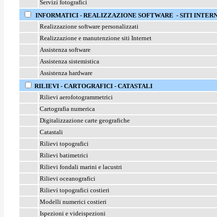
Servizi fotografici
INFORMATICI - REALIZZAZIONE SOFTWARE - SITI INTERN
Realizzazione software personalizzati
Realizzazione e manutenzione siti Internet
Assistenza software
Assistenza sistemistica
Assistenza hardware
RILIEVI - CARTOGRAFICI - CATASTALI
Rilievi aerofotogrammetrici
Cartografia numerica
Digitalizzazione carte geografiche
Catastali
Rilievi topografici
Rilievi batimetrici
Rilievi fondali marini e lacustri
Rilievi oceanografici
Rilievi topografici costieri
Modelli numerici costieri
Ispezioni e videispezioni