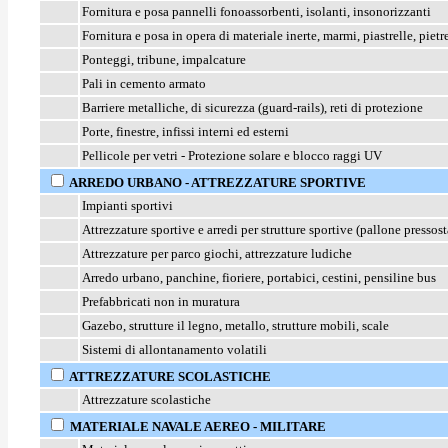
Fornitura e posa pannelli fonoassorbenti, isolanti, insonorizzanti
Fornitura e posa in opera di materiale inerte, marmi, piastrelle, pietr
Ponteggi, tribune, impalcature
Pali in cemento armato
Barriere metalliche, di sicurezza (guard-rails), reti di protezione
Porte, finestre, infissi interni ed esterni
Pellicole per vetri - Protezione solare e blocco raggi UV
ARREDO URBANO
- ATTREZZATURE SPORTIVE
Impianti sportivi
Attrezzature sportive e arredi per strutture sportive (pallone pressos
Attrezzature per parco giochi, attrezzature ludiche
Arredo urbano, panchine, fioriere, portabici, cestini, pensiline bus
Prefabbricati non in muratura
Gazebo, strutture il legno, metallo, strutture mobili, scale
Sistemi di allontanamento volatili
ATTREZZATURE SCOLASTICHE
Attrezzature scolastiche
MATERIALE NAVALE AEREO - MILITARE