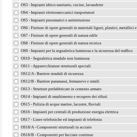
OS3 - Impianti idrico-sanitario, cucine, lavanderie
OS4 - Impianti elettromeccanici trasportatori
OS5 - Impianti pneumatici e antintrusione
OS6 - Finiture di opere generali in materiali lignei, plastici, metallici e
OS7 - Finiture di opere generali di natura edile
OS8 - Finiture di opere generali di natura tecnica
OS9 - Impianti per la segnaletica luminosa e la sicurezza del traffico
OS10 - Segnaletica stradale non luminosa
OS11 - Apparecchiature strutturali speciali
OS12/A - Barriere stradali di sicurezza
OS12/B - Barriere paramassi, fermaneve e simili
OS13 - Strutture prefabbricate in cemento armato
OS14 - Impianti di smaltimento e recupero dei rifiuti
OS15 - Pulizia di acque marine, lacustre, fluviali
OS16 - Impianti per centrali di produzione energia elettrica
OS17 - Linee telefoniche ed impianti di telefonia
OS18/A - Componenti strutturali in acciaio
OS18/B - Componenti per facciate continue