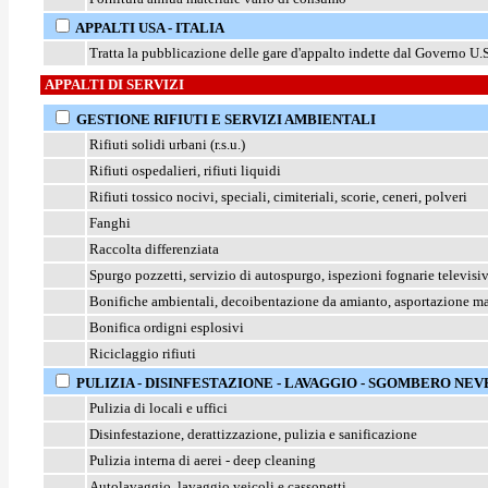
APPALTI USA - ITALIA
Tratta la pubblicazione delle gare d'appalto indette dal Governo U.S.A
APPALTI DI SERVIZI
GESTIONE RIFIUTI E SERVIZI AMBIENTALI
Rifiuti solidi urbani (r.s.u.)
Rifiuti ospedalieri, rifiuti liquidi
Rifiuti tossico nocivi, speciali, cimiteriali, scorie, ceneri, polveri
Fanghi
Raccolta differenziata
Spurgo pozzetti, servizio di autospurgo, ispezioni fognarie televisi
Bonifiche ambientali, decoibentazione da amianto, asportazione mat
Bonifica ordigni esplosivi
Riciclaggio rifiuti
PULIZIA - DISINFESTAZIONE - LAVAGGIO
- SGOMBERO NEV
Pulizia di locali e uffici
Disinfestazione, derattizzazione, pulizia e sanificazione
Pulizia interna di aerei - deep cleaning
Autolavaggio, lavaggio veicoli e cassonetti