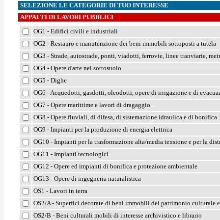
SELEZIONE LE CATEGORIE DI TUO INTERESSE
APPALTI DI LAVORI PUBBLICI
OG1 - Edifici civili e industriali
OG2 - Restauro e manutenzione dei beni immobili sottoposti a tutela
OG3 - Strade, autostrade, ponti, viadotti, ferrovie, linee tranviarie, me
OG4 - Opere d'arte nel sottosuolo
OG5 - Dighe
OG6 - Acquedotti, gasdotti, oleodotti, opere di irrigazione e di evacu
OG7 - Opere marittime e lavori di dragaggio
OG8 - Opere fluviali, di difesa, di sistemazione idraulica e di bonifica
OG9 - Impianti per la produzione di energia elettrica
OG10 - Impianti per la trasformazione alta/media tensione e per la distr
OG11 - Impianti tecnologici
OG12 - Opere ed impianti di bonifica e protezione ambientale
OG13 - Opere di ingegneria naturalistica
OS1 - Lavori in terra
OS2/A - Superfici decorate di beni immobili del patrimonio culturale e 
OS2/B - Beni culturali mobili di interesse archivistico e librario