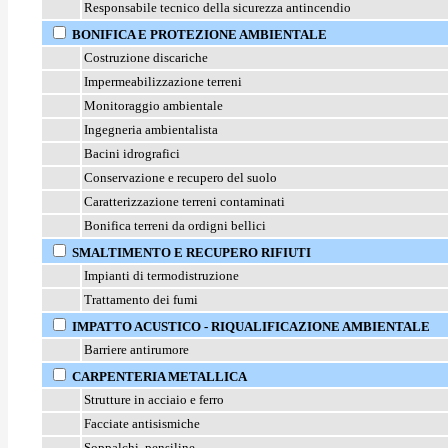
Responsabile tecnico della sicurezza antincendio
BONIFICA E PROTEZIONE AMBIENTALE
Costruzione discariche
Impermeabilizzazione terreni
Monitoraggio ambientale
Ingegneria ambientalista
Bacini idrografici
Conservazione e recupero del suolo
Caratterizzazione terreni contaminati
Bonifica terreni da ordigni bellici
SMALTIMENTO E RECUPERO RIFIUTI
Impianti di termodistruzione
Trattamento dei fumi
IMPATTO ACUSTICO - RIQUALIFICAZIONE AMBIENTALE
Barriere antirumore
CARPENTERIA METALLICA
Strutture in acciaio e ferro
Facciate antisismiche
Soppalchi, pensiline